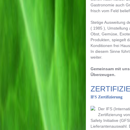
Gastronomie auch Gr
frisch vom Feld belief
Stetige Ausweitung d
( 1985 ), Umstellung
Obst, Gemüse, Exote
Produkten, spiegelt 
Konditionen frei Haus
In diesem Sinne führt
weiter.
Gemeinsam mit unser
Überzeugen.
ZERTIFIZ
IFS Zertifizierung
Der IFS (Interna
Zertifizierung v
Safety Initiative (GF
Lieferantenauswahl. 