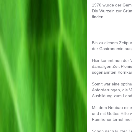
1970 wurde der Gemü
Die Wurzeln zur Grün
finden.
Bis zu diesem Zeitpun
der Gastronomie ausg
Hier kommt nun der V
damaligen Zeit Pioni
sogenannten Kornka
Somit war eine optim
Anforderungen, die 
Ausbildung zum Landw
Mit dem Neubau eine
und mit Gottes Hilfe 
Familienunternehmen
Schon nach kurzer Z