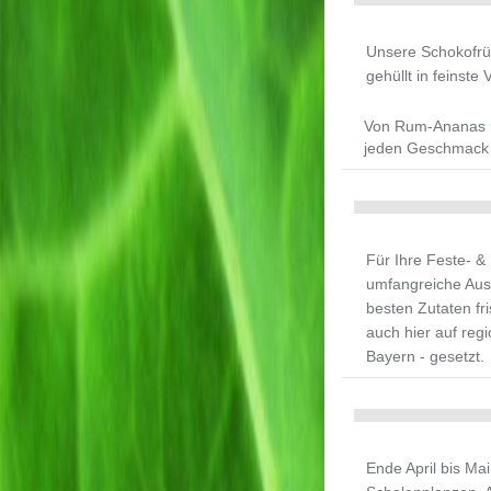
Unsere Schokofrüc
gehüllt in feinste
Von Rum-Ananas üb
jeden Geschmack i
Für Ihre Feste- & 
umfangreiche Aus
besten Zutaten fr
auch hier auf reg
Bayern - gesetzt.
Mit Kugler Feinko
Ende April bis Ma
Sorgfalt und Vera