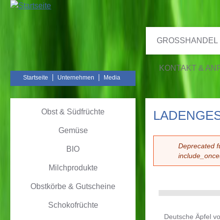
GROSSHANDEL
KONTAKT & AN
Startseite
Unternehmen
Media
Obst & Südfrüchte
LADENGE
Gemüse
Deprecated f
BIO
include_once
FEHL
Milchprodukte
Obstkörbe & Gutscheine
Schokofrüchte
Deutsche Äpfel v